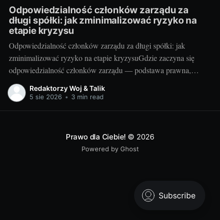
Odpowiedzialność członków zarządu za
długi spółki: jak zminimalizować ryzyko na
etapie kryzysu
Odpowiedzialność członków zarządu za długi spółki: jak
zminimalizować ryzyko na etapie kryzysuGdzie zaczyna się
odpowiedzialność członków zarządu — podstawa prawna,
przesłanki i granice ryzykaW polskim prawie podstawową osią
Redaktorzy Woj & Talik
odpowiedzialności menedżerów jest zasada, że spółka
5 sie 2026
•
3 min read
odpowiada za swoje zobowiązania, a zarząd tylko wyjątkowo.
Najbardziej znanym wyjątkiem jest art. 299 k.s.h.
Prawo dla Ciebie!
© 2026
Powered by Ghost