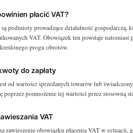
 powinien płacić VAT?
 są podmioty prowadzące działalność gospodarczą, k
atkowanych VAT. Obowiązek ten powstaje natomiast 
określonego progu obrotów.
kwoty do zapłaty
est od wartości sprzedanych towarów lub świadczonyc
ię poprzez pomnożenie tej wartości przez stosowną s
zawieszania VAT
a zawieszenie obowiązku płacenia VAT w sytuacji, 