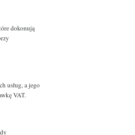
tóre dokonują
przy
h usług, a jego
tawkę VAT.
gdy