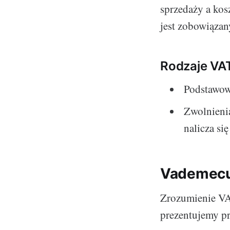
sprzedaży a kos
jest zobowiązan
Rodzaje VAT
Podstawow
Zwolnienia
nalicza si
Vademecum
Zrozumienie VAT
prezentujemy pr