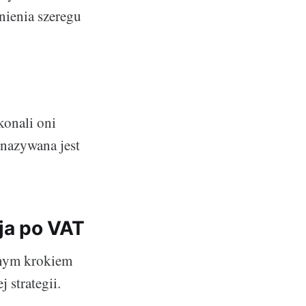
nienia szeregu
konali oni
 nazywana jest
ja po VAT
pnym krokiem
 strategii.