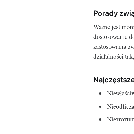
Porady zwią
Ważne jest mon
dostosowanie do 
zastosowania zw
działalności ta
Najczęstsze
Niewłaści
Nieodlicz
Niezrozum