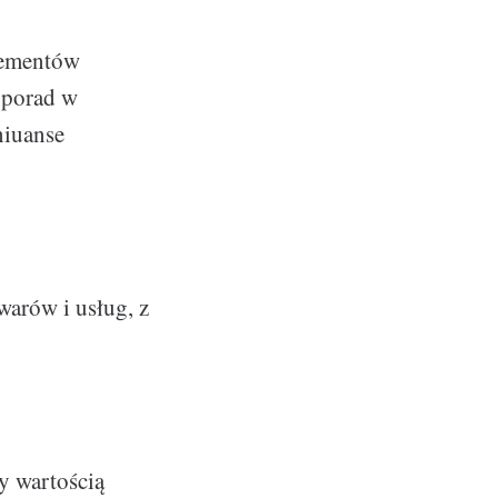
elementów
 porad w
niuanse
warów i usług, z
y wartością