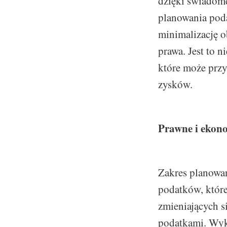
dzięki świadom
planowania poda
minimalizację 
prawa. Jest to n
które może przy
zysków.
Prawne i ekon
Zakres planowan
podatków, które
zmieniających s
podatkami. Wyko