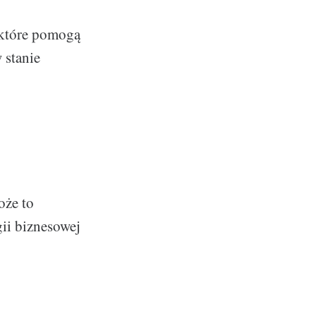
, które pomogą
 stanie
oże to
ii biznesowej