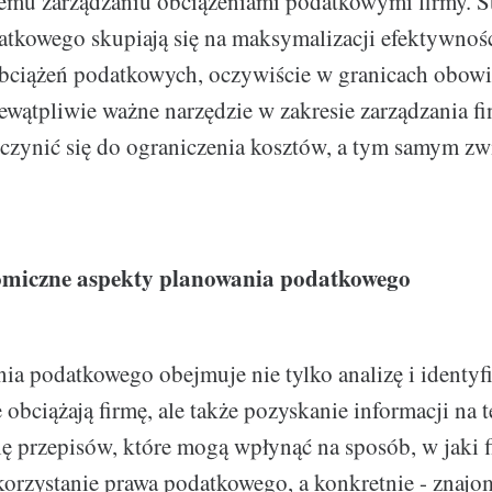
emu zarządzaniu obciążeniami podatkowymi firmy. St
tkowego skupiają się na maksymalizacji efektywnoś
obciążeń podatkowych, oczywiście w granicach obow
iewątpliwie ważne narzędzie w zakresie zarządzania f
czynić się do ograniczenia kosztów, a tym samym zw
omiczne aspekty planowania podatkowego
ia podatkowego obejmuje nie tylko analizę i identyf
 obciążają firmę, ale także pozyskanie informacji na 
ię przepisów, które mogą wpłynąć na sposób, w jaki 
rzystanie prawa podatkowego, a konkretnie - znajo