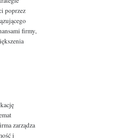
rategie
ci poprzez
iązującego
inansami firmy,
iększenia
ikację
temat
firma zarządza
mość i