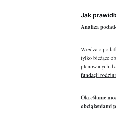
Jak prawid
Analiza podatk
Wiedza o podatk
tylko bieżące ob
planowanych dzi
fundacji rodzin
Określanie moż
obciążeniami 