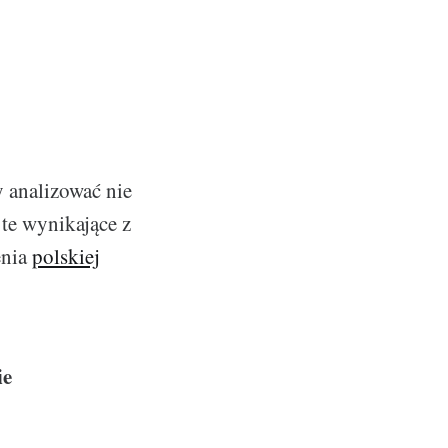
y analizować nie
 te wynikające z
enia
polskiej
ie