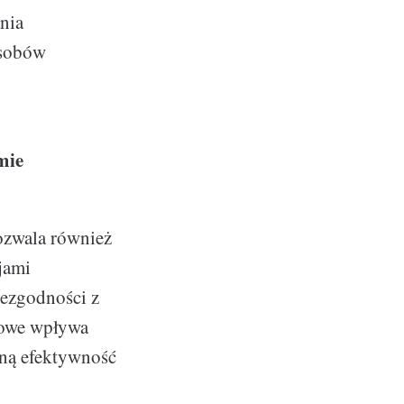
nia
osobów
mie
ozwala również
jami
ezgodności z
kowe wpływa
ólną efektywność