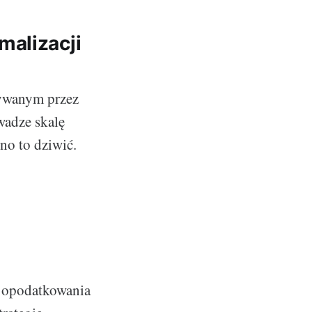
malizacji
tywanym przez
wadze skalę
no to dziwić.
e opodatkowania