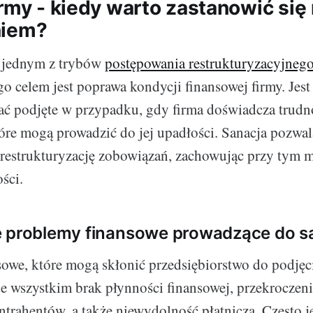
irmy - kiedy warto zastanowić się
niem?
a jednym z trybów
postępowania restrukturyzacyjneg
go celem jest poprawa kondycji finansowej firmy. Jest
ać podjęte w przypadku, gdy firma doświadcza trudn
óre mogą prowadzić do jej upadłości. Sanacja pozwa
 restrukturyzację zobowiązań, zachowując przy tym 
ości.
e problemy finansowe prowadzące do sa
owe, które mogą skłonić przedsiębiorstwo do podjęci
ede wszystkim brak płynności finansowej, przekroczen
ntrahentów, a także niewydolność płatnicza. Często jes