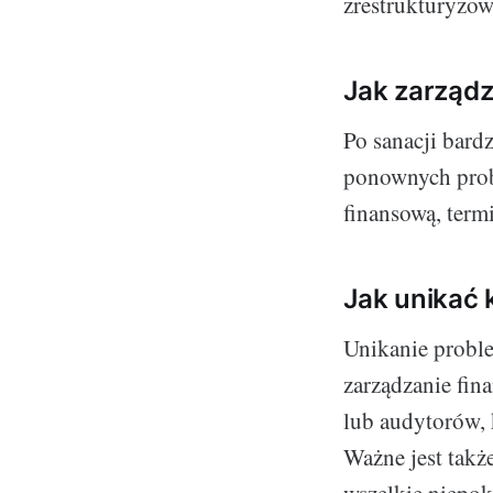
zrestrukturyzow
Jak zarządz
Po sanacji bard
ponownych prob
finansową, term
Jak unikać 
Unikanie probl
zarządzanie fin
lub audytorów, 
Ważne jest takż