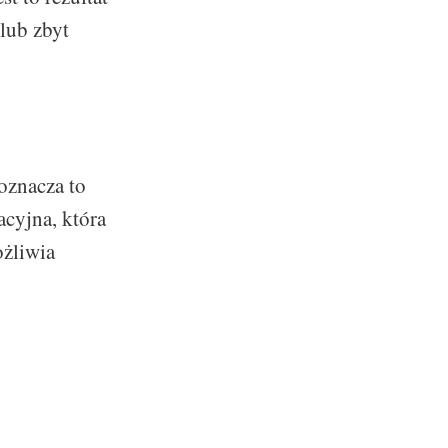
lub zbyt
oznacza to
acyjna, która
ożliwia