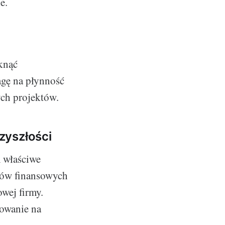
e.
iknąć
gę na płynność
ych projektów.
zyszłości
 właściwe
dców finansowych
wej firmy.
gowanie na