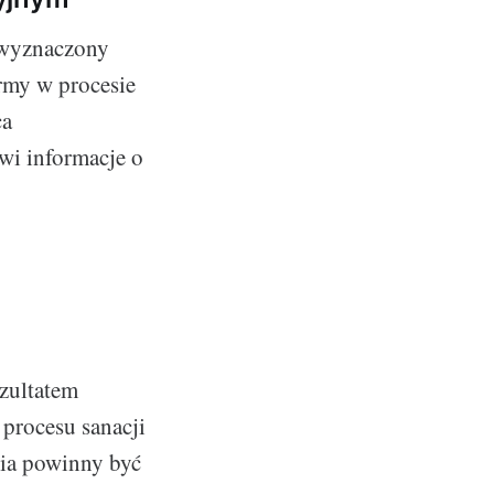
e wyznaczony
irmy w procesie
ca
owi informacje o
ezultatem
procesu sanacji
nia powinny być