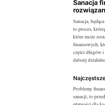
Sanacja f
rozwiąza
Sanacja, będąc
to proces, które
które może zost
finansowych, kt
części długów i
dalszej działaln
Najczęstsz
Problemy finans
sanacji, to prz
płatności dla ko