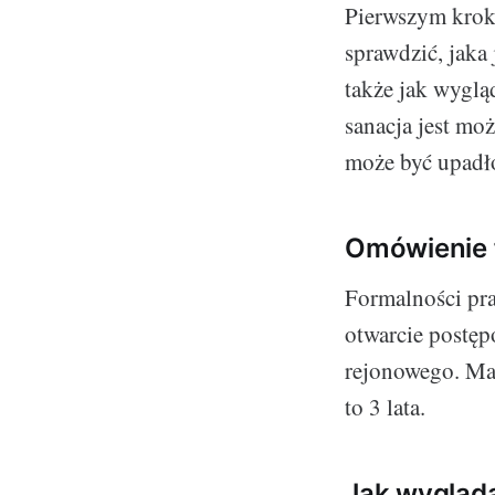
Pierwszym kroki
sprawdzić, jaka 
także jak wyglą
sanacja jest mo
może być upadł
Omówienie 
Formalności pra
otwarcie postęp
rejonowego. Mak
to 3 lata.
Jak wygląd