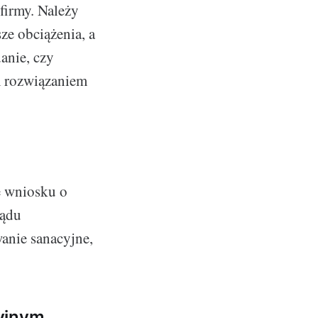
firmy. Należy
sze obciążenia, a
anie, czy
m rozwiązaniem
e wniosku o
sądu
anie sanacyjne,
cyjnym