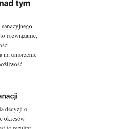
 nad tym
o sanacyjnego
,
 to rozwiązanie,
ości
la na umorzenie
możliwość
nacji
a decyzji o
ie okresów
t to rezultat