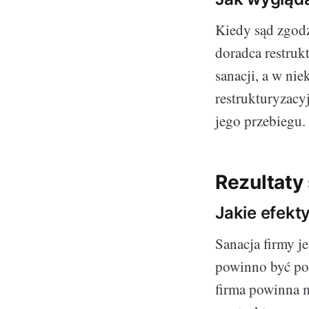
Kiedy sąd zgodz
doradca restruk
sanacji, a w ni
restrukturyzacyj
jego przebiegu.
Rezultaty 
Jakie efekt
Sanacja firmy j
powinno być pop
firma powinna 