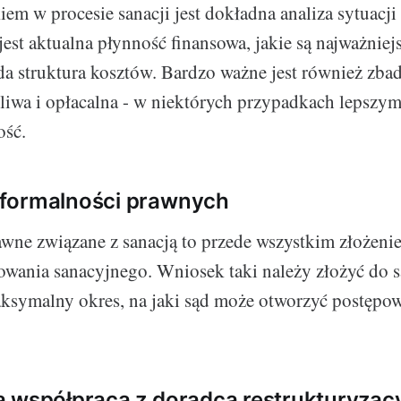
em w procesie sanacji jest dokładna analiza sytuacji 
jest aktualna płynność finansowa, jakie są najważniej
da struktura kosztów. Bardzo ważne jest również zbad
żliwa i opłacalna - w niektórych przypadkach lepszy
ość.
formalności prawnych
wne związane z sanacją to przede wszystkim złożeni
owania sanacyjnego. Wniosek taki należy złożyć do 
symalny okres, na jaki sąd może otworzyć postępow
a współpraca z doradcą restrukturyza