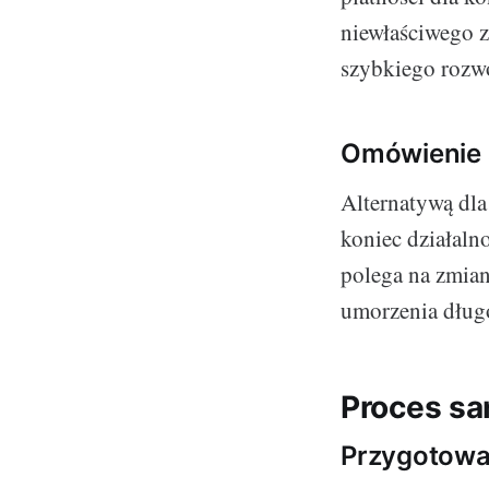
niewłaściwego z
szybkiego rozw
Omówienie a
Alternatywą dla
koniec działaln
polega na zmiani
umorzenia dług
Proces san
Przygotowan