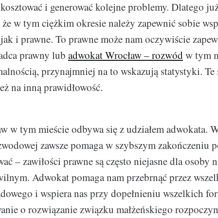
kosztować i generować kolejne problemy. Dlatego ju
że w tym ciężkim okresie należy zapewnić sobie ws
 jak i prawne. To prawne może nam oczywiście zapew
adca prawny lub
adwokat Wrocław – rozwód
w tym m
malnością, przynajmniej na to wskazują statystyki. Te
eż na inną prawidłowość.
w w tym mieście odbywa się z udziałem adwokata. W
ozwodowej zawsze pomaga w szybszym zakończeniu p
ać – zawiłości prawne są często niejasne dla osoby 
ilnym. Adwokat pomaga nam przebrnąć przez wszel
dowego i wspiera nas przy dopełnieniu wszelkich fo
anie o rozwiązanie związku małżeńskiego rozpoczyn