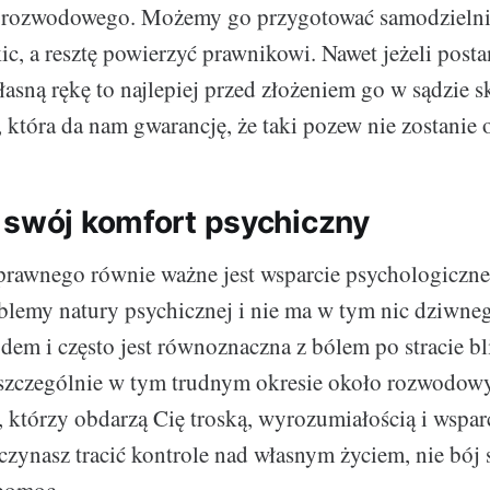
 rozwodowego. Możemy go przygotować samodzielnie
kic, a resztę powierzyć prawnikowi. Nawet jeżeli pos
łasną rękę to najlepiej przed złożeniem go w sądzie 
, która da nam gwarancję, że taki pozew nie zostanie
 swój komfort psychiczny
prawnego równie ważne jest wsparcie psychologicz
emy natury psychicznej i nie ma w tym nic dziwnego
dem i często jest równoznaczna z bólem po stracie bl
 szczególnie w tym trudnym okresie około rozwodowy
, którzy obdarzą Cię troską, wyrozumiałością i wspa
aczynasz tracić kontrole nad własnym życiem, nie bój 