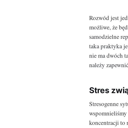
Rozwód jest jedn
możliwe, że będ
samodzielne rep
taka praktyka j
nie ma dwóch t
należy zapewnić
Stres zwi
Stresogenne syt
wspomnieliśmy w
koncentracji to