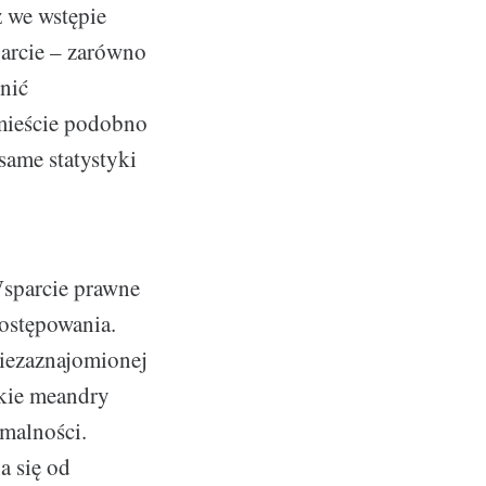
ż we wstępie
parcie – zarówno
nić
ieście podobno
 same statystyki
sparcie prawne
ostępowania.
niezaznajomionej
kie meandry
rmalności.
a się od