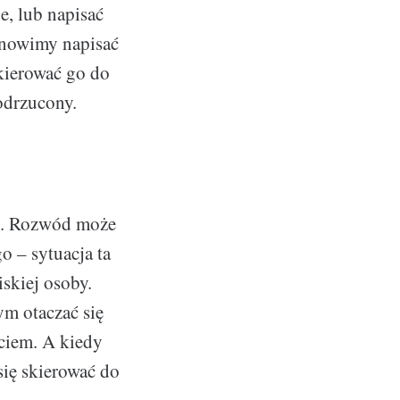
, lub napisać
tanowimy napisać
skierować go do
 odrzucony.
ne. Rozwód może
 – sytuacja ta
iskiej osoby.
m otaczać się
rciem. A kiedy
się skierować do