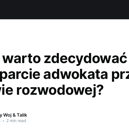
 warto zdecydować 
parcie adwokata pr
ie rozwodowej?
 Woj & Talik
3
•
2 min read