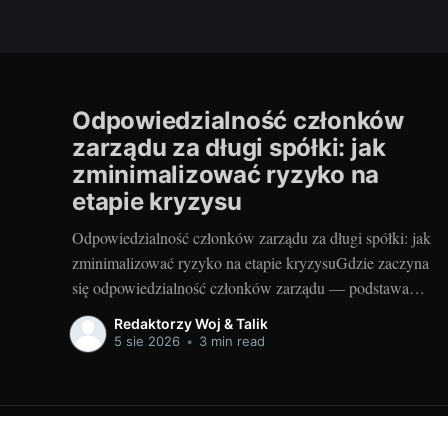
Odpowiedzialność członków
zarządu za długi spółki: jak
zminimalizować ryzyko na
etapie kryzysu
Odpowiedzialność członków zarządu za długi spółki: jak
zminimalizować ryzyko na etapie kryzysuGdzie zaczyna
się odpowiedzialność członków zarządu — podstawa
prawna, przesłanki i granice ryzykaW polskim prawie
Redaktorzy Woj & Talik
podstawową osią odpowiedzialności menedżerów jest
5 sie 2026
•
3 min read
zasada, że spółka odpowiada za swoje zobowiązania, a
zarząd tylko wyjątkowo. Najbardziej znanym wyjątkiem
jest art. 299 k.s.h.