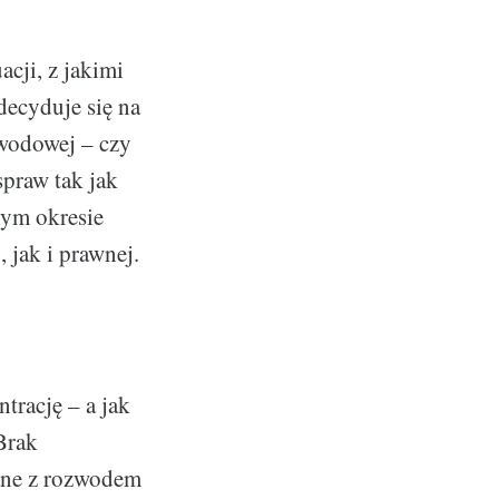
acji, z jakimi
decyduje się na
zwodowej – czy
spraw tak jak
nym okresie
 jak i prawnej.
trację – a jak
Brak
zane z rozwodem