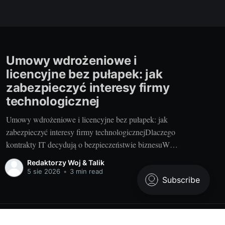
Umowy wdrożeniowe i
licencyjne bez pułapek: jak
zabezpieczyć interesy firmy
technologicznej
Umowy wdrożeniowe i licencyjne bez pułapek: jak
zabezpieczyć interesy firmy technologicznejDlaczego
kontrakty IT decydują o bezpieczeństwie biznesuW
transformacji cyfrowej kontrakty są architekturą
Redaktorzy Woj & Talik
bezpieczeństwa biznesu. To w umowie rozstrzygamy, co
5 sie 2026
•
3 min read
naprawdę dostarczamy, kto i na jakich zasadach korzysta
z technologii oraz jak rozliczamy ryzyko. Dobra umowa
ogranicza spory, chroni IP i