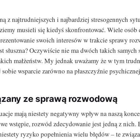
ą z najtrudniejszych i najbardziej stresogennych sytu
ziemy musieli się kiedyś skonfrontować. Wiele osób 
rezentowanie swoich interesów w trakcie sprawy ro
est słuszna? Oczywiście nie ma dwóch takich samych 
akich małżeństw. My jednak uważamy że w tym trud
 sobie wsparcie zarówno na płaszczyźnie psychicznej,
ązany ze sprawą rozwodową
uacje mają niestety negatywny wpływ na naszą koncen
e wstępie, rozwód zdecydowanie jest jedną z nich. 
 niestety ryzyko popełnienia wielu błędów – te zwią