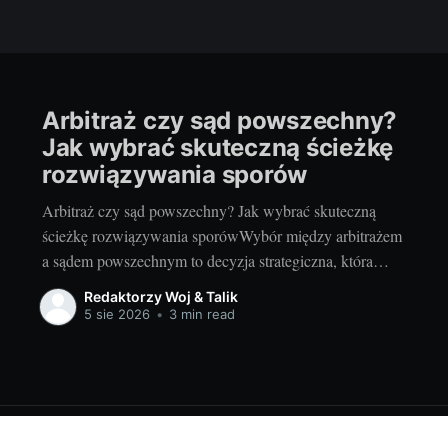
Arbitraż czy sąd powszechny?
Jak wybrać skuteczną ścieżkę
rozwiązywania sporów
Arbitraż czy sąd powszechny? Jak wybrać skuteczną
ścieżkę rozwiązywania sporówWybór między arbitrażem
a sądem powszechnym to decyzja strategiczna, która
wpływa na czas trwania sporu, koszty, wizerunek firmy i
Redaktorzy Woj & Talik
możliwość dalszej współpracy z kontrahentem. Dla
5 sie 2026
•
3 min read
międzynarodowych i polskich przedsiębiorstw – od
startupów po spółki giełdowe – właściwe
zaprojektowanie ścieżki sporu bywa tak samo