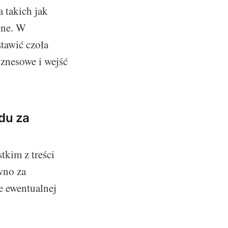
 takich jak
owne. W
stawić czoła
znesowe i wejść
du za
kim z treści
wno za
e ewentualnej