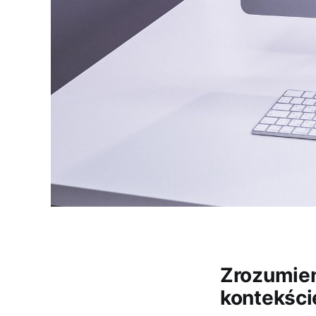
Zrozumien
kontekści