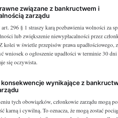
rawne związane z bankructwem i
alnością zarządu
art. 296 § 1 straszy karą pozbawienia wolności za s
lności lub zwiększenie niewypłacalności przez człon
 Z kolei w świetle przepisów prawa upadłościowego, 
ć wniosek o ogłoszenie upadłości w terminie 30 dn
je się oczywista.
 konsekwencje wynikające z bankructw
arządu
ieniu tych obowiązków, członkowie zarządu mogą po
ć karną i cywilną. To oznacza, że mogą zostać pocią