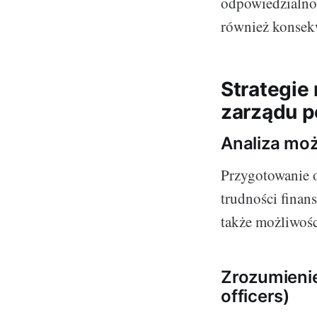
odpowiedzialnoś
również konsekw
Strategie
zarządu 
Analiza moż
Przygotowanie o
trudności finan
także możliwośc
Zrozumienie
officers)