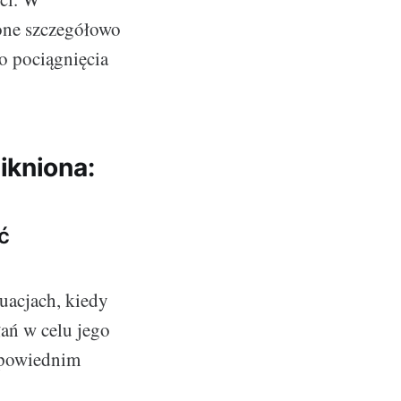
one szczegółowo
o pociągnięcia
ikniona:
ć
uacjach, kiedy
ań w celu jego
dpowiednim