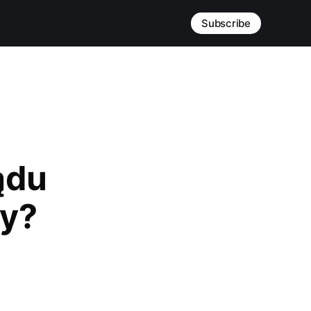
Subscribe
ądu
my?