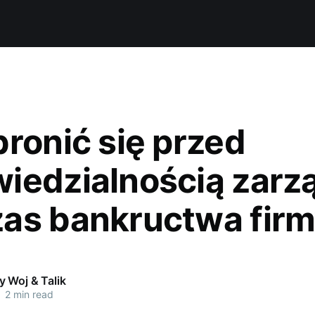
bronić się przed
iedzialnością zarz
as bankructwa fir
 Woj & Talik
•
2 min read