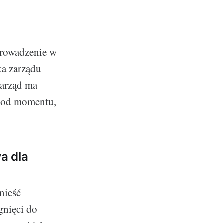
prowadzenie w
ka zarządu
zarząd ma
i od momentu,
a dla
nieść
gnięci do