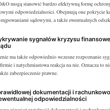
D&O mogą stanowić bardzo efektywną formę ochrony
sowymi odpowiedzialności. Obejmują one pokrycie k
ostępowaniami sądowymi, a także ewentualnych odsz
krywanie sygnałów kryzysu finansowe
ządu
enie ma także odpowiednio wczesne rozpoznanie sy
irmie i natychmiastowa reakcja na nie. Oznacza to nie
także zabezpieczenie prawne.
prawidłowej dokumentacji i rachunkowo
ewentualnej odpowiedzialności
rywa również rzetelność dokumentacji i rachunkowoś