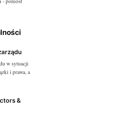
 - poniósł
lności
zarządu
du w sytuacji
zki i prawa, a
ctors &