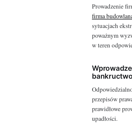
Prowadzenie fir
firma budowlana
sytuacjach ekst
poważnym wyzwa
w teren odpowie
Wprowadzen
bankructwo
Odpowiedzialnoś
przepisów praw
prawidłowe prow
upadłości.