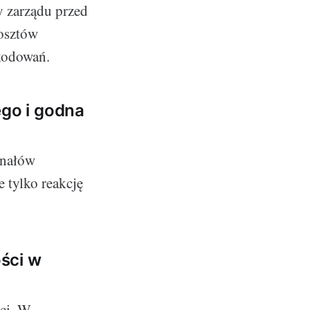
 zarządu przed
osztów
kodowań.
go i godna
gnałów
 tylko reakcję
ści w
ci. W