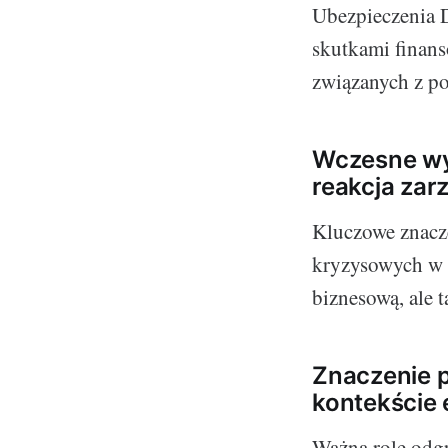
Ubezpieczenia 
skutkami finan
związanych z p
Wczesne wy
reakcja zar
Kluczowe znacz
kryzysowych w f
biznesową, ale 
Znaczenie 
kontekście 
Ważną rolę odg