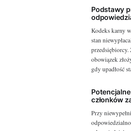
Podstawy p
odpowiedzi
Kodeks karny w 
stan niewypłaca
przedsiębiorcy.
obowiązek złoży
gdy upadłość sta
Potencjalne
członków z
Przy niewypełn
odpowiedzialnoś