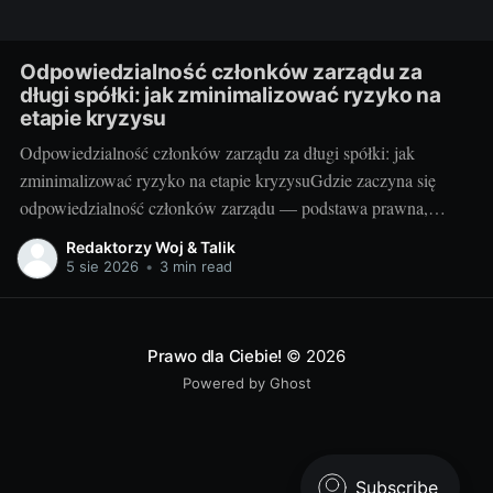
Odpowiedzialność członków zarządu za
długi spółki: jak zminimalizować ryzyko na
etapie kryzysu
Odpowiedzialność członków zarządu za długi spółki: jak
zminimalizować ryzyko na etapie kryzysuGdzie zaczyna się
odpowiedzialność członków zarządu — podstawa prawna,
przesłanki i granice ryzykaW polskim prawie podstawową osią
Redaktorzy Woj & Talik
odpowiedzialności menedżerów jest zasada, że spółka
5 sie 2026
•
3 min read
odpowiada za swoje zobowiązania, a zarząd tylko wyjątkowo.
Najbardziej znanym wyjątkiem jest art. 299 k.s.h.
Prawo dla Ciebie!
© 2026
Powered by Ghost